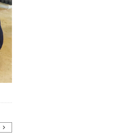
navigate_next
事