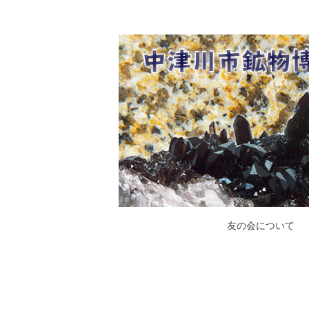
コ
ン
テ
中津川市鉱物博物館友の
石の博物館で自然となかよくなろう！
ン
ツ
へ
移
動
友の会について