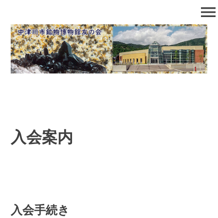
コ
menu
ン
テ
中津川市鉱物博物館友の会
石の博物館で自然となかよくなろう！
ン
ツ
へ
移
動
入会案内
入会手続き