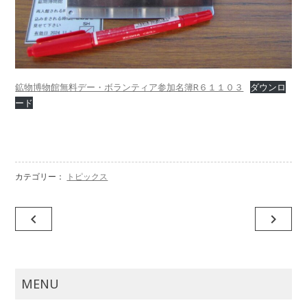
鉱物博物館無料デー・ボランティア参加名簿R６１１０３
ダウンロ
ード
カテゴリー：
トピックス
投
navigate_before
navigate_next
稿
ナ
ビ
MENU
ゲ