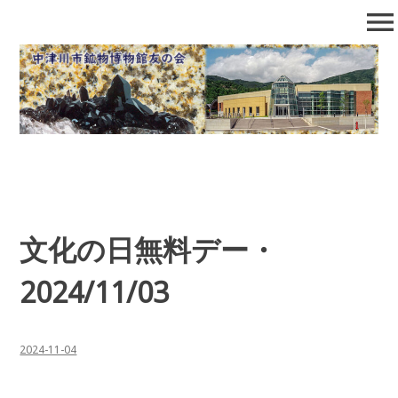
コ
menu
ン
テ
中津川市鉱物博物館友の会
石の博物館で自然となかよくなろう！
ン
ツ
へ
移
動
文化の日無料デー・
2024/11/03
2024-11-04