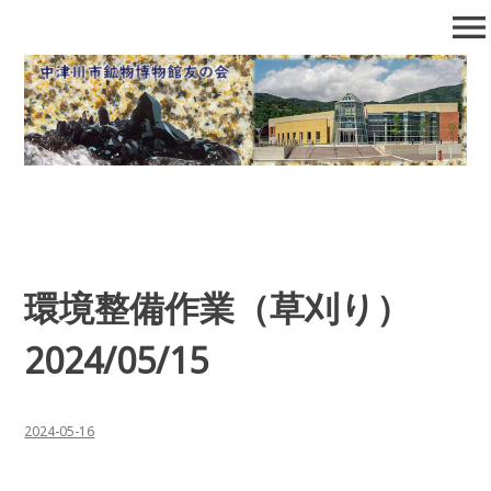
コ
menu
ン
テ
中津川市鉱物博物館友の会
石の博物館で自然となかよくなろう！
ン
ツ
へ
移
動
環境整備作業（草刈り）
2024/05/15
2024-05-16