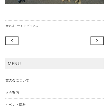
カテゴリー：
トピックス
投
navigate_before
navigate_next
稿
ナ
ビ
MENU
ゲ
ー
友の会について
シ
ョ
入会案内
ン
イベント情報