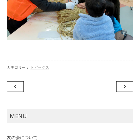
カテゴリー：
トピックス
投
navigate_before
navigate_next
稿
ナ
ビ
MENU
ゲ
ー
友の会について