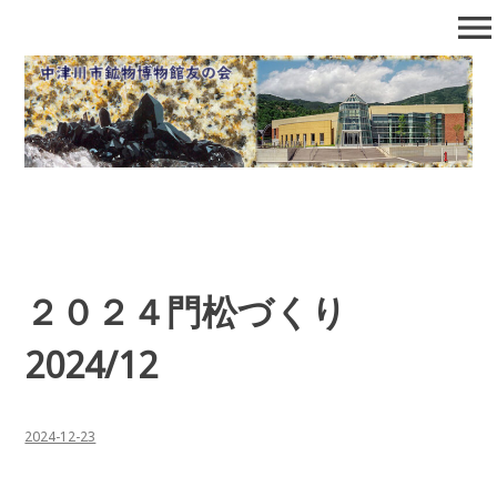
コ
menu
ン
テ
中津川市鉱物博物館友の会
石の博物館で自然となかよくなろう！
ン
ツ
へ
移
動
２０２４門松づくり
2024/12
2024-12-23