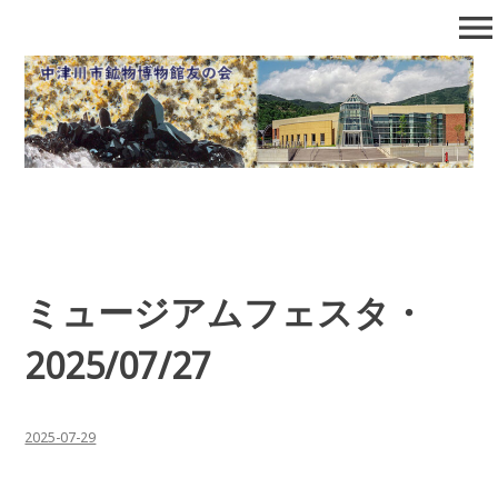
コ
menu
ン
テ
中津川市鉱物博物館友の会
石の博物館で自然となかよくなろう！
ン
ツ
へ
移
動
ミュージアムフェスタ・
2025/07/27
2025-07-29