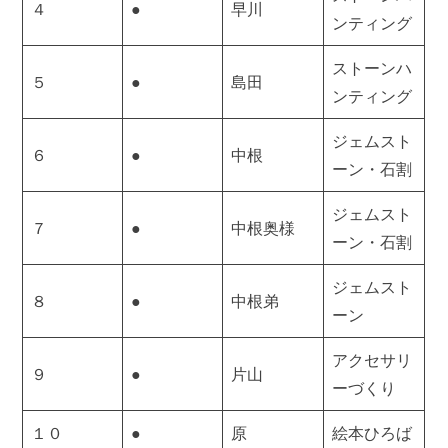
４
●
早川
ンティング
ストーンハ
５
●
島田
ンティング
ジェムスト
６
●
中根
ーン・石割
ジェムスト
７
●
中根奥様
ーン・石割
ジェムスト
８
●
中根弟
ーン
アクセサリ
９
●
片山
ーづくり
１０
●
原
絵本ひろば