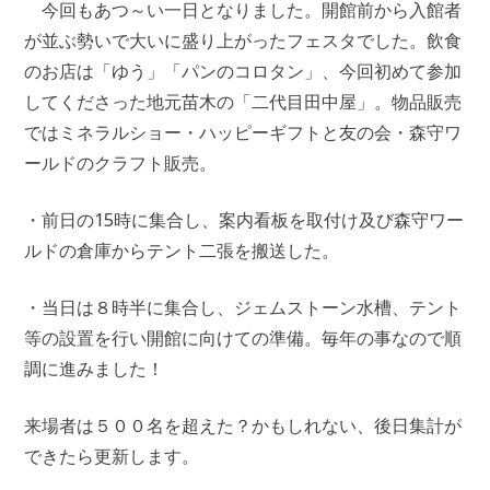
今回もあつ～い一日となりました。開館前から入館者
が並ぶ勢いで大いに盛り上がったフェスタでした。飲食
のお店は「ゆう」「パンのコロタン」、今回初めて参加
してくださった地元苗木の「二代目田中屋」。物品販売
ではミネラルショー・ハッピーギフトと友の会・森守ワ
ールドのクラフト販売。
・前日の15時に集合し、案内看板を取付け及び森守ワー
ルドの倉庫からテント二張を搬送した。
・当日は８時半に集合し、ジェムストーン水槽、テント
等の設置を行い開館に向けての準備。毎年の事なので順
調に進みました！
来場者は５００名を超えた？かもしれない、後日集計が
できたら更新します。