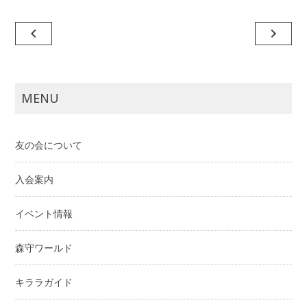
投
navigate_before
navigate_next
稿
ナ
ビ
MENU
ゲ
ー
友の会について
シ
ョ
入会案内
ン
イベント情報
森守ワールド
キララガイド