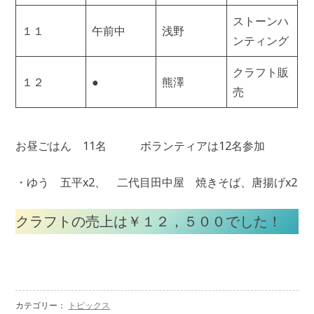
ストーンハ
１１
午前中
浅野
ンティング
クラフト販
１２
●
熊澤
売
お昼ごはん 11名 ボランティアは12名参加
・ゆう 五平x2、 二代目田中屋 焼きそば、唐揚げx2
クラフトの売上は￥１２，５００でした！
カテゴリー：
トピックス