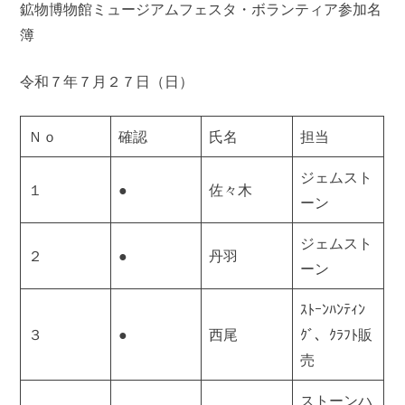
鉱物博物館ミュージアムフェスタ・ボランティア参加名
簿
令和７年７月２７日（日）
Ｎｏ
確認
氏名
担当
ジェムスト
１
●
佐々木
ーン
ジェムスト
２
●
丹羽
ーン
ｽﾄｰﾝﾊﾝﾃｨﾝ
３
●
西尾
ｸﾞ、ｸﾗﾌﾄ販
売
ストーンハ