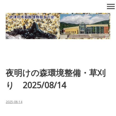
コ
menu
ン
テ
中津川市鉱物博物館友の会
石の博物館で自然となかよくなろう！
ン
ツ
へ
移
動
夜明けの森環境整備・草刈
り 2025/08/14
2025-08-14