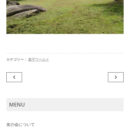
カテゴリー：
森守ワールド
投
navigate_before
navigate_next
稿
ナ
ビ
MENU
ゲ
ー
友の会について
シ