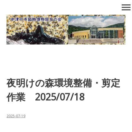
コ
menu
ン
テ
中津川市鉱物博物館友の会
石の博物館で自然となかよくなろう！
ン
ツ
へ
移
動
夜明けの森環境整備・剪定
作業 2025/07/18
2025-07-19