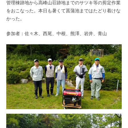
管理棟跡地から高峰山荘跡地までのサツキ等の剪定作業
をおこなった。本日も暑くて菖蒲池まではたどり着けな
かった。
参加者：佐々木、西尾、中根、熊澤、岩井、青山