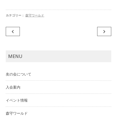
カテゴリー：
森守ワールド
投
navigate_before
navigate_next
稿
ナ
ビ
MENU
ゲ
ー
友の会について
シ
ョ
入会案内
ン
イベント情報
森守ワールド