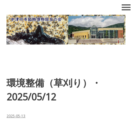
コ
menu
ン
テ
中津川市鉱物博物館友の会
石の博物館で自然となかよくなろう！
ン
ツ
へ
移
動
環境整備（草刈り）・
2025/05/12
2025-05-13