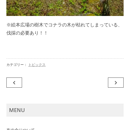
※絵本広場の樹木でコナラの木が枯れてしまっている、
伐採の必要あり！！
カテゴリー：
トピックス
投
navigate_before
navigate_next
稿
ナ
ビ
MENU
ゲ
ー
友の会について