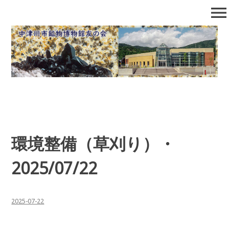
コ
menu
ン
テ
中津川市鉱物博物館友の会
石の博物館で自然となかよくなろう！
ン
ツ
へ
移
動
環境整備（草刈り）・
2025/07/22
2025-07-22