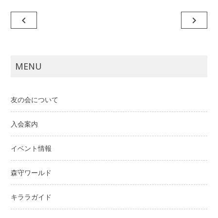
投
navigate_before
navigate_next
稿
ナ
ビ
MENU
ゲ
ー
友の会について
シ
ョ
入会案内
ン
イベント情報
森守ワールド
キララガイド