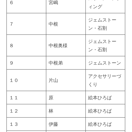
６
宮嶋
ィング
ジェムストー
７
中根
ン・石割
ジェムストー
８
中根奥様
ン・石割
９
中根弟
ジェムストーン
アクセサリーづ
１０
片山
くり
１１
原
絵本ひろば
１２
林
絵本ひろば
１３
伊藤
絵本ひろば