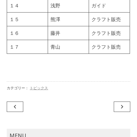
１４
浅野
ガイド
１５
熊澤
クラフト販売
１６
藤井
クラフト販売
１７
青山
クラフト販売
カテゴリー：
トピックス
投
navigate_before
navigate_next
稿
ナ
ビ
MENU