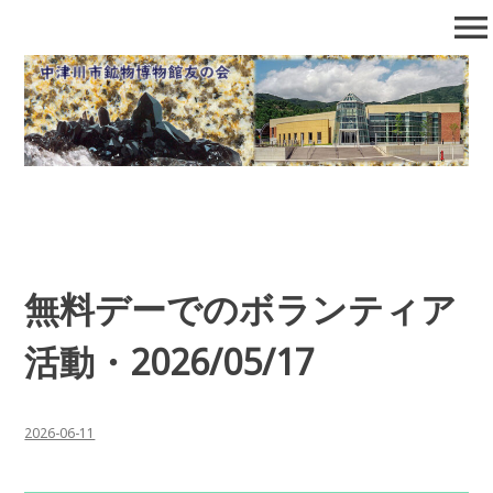
コ
menu
ン
テ
中津川市鉱物博物館友の会
石の博物館で自然となかよくなろう！
ン
ツ
へ
移
動
無料デーでのボランティア
活動・2026/05/17
2026-06-11