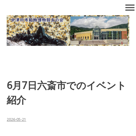
コ
menu
ン
テ
中津川市鉱物博物館友の会
石の博物館で自然となかよくなろう！
ン
ツ
へ
移
動
6月7日六斎市でのイベント
紹介
2026-05-21