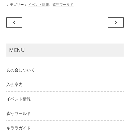
カテゴリー：
イベント情報
、
森守ワールド
投
navigate_before
navigate_next
稿
ナ
ビ
MENU
ゲ
ー
友の会について
シ
ョ
入会案内
ン
イベント情報
森守ワールド
キララガイド